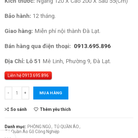
Kích thước:
Ngang 120 X Cao 200 X Sâu 55(Cm)
Bảo hành:
12 tháng.
Giao hàng:
Miễn phí nội thành Đà Lạt.
Bán hàng qua điện thoại:
0913.695.896
Địa Chỉ: Lô 51
Mê Linh, Phường 9, Đà Lạt.
Liên hệ
Số lượng
MUA HÀNG
So sánh
Thêm yêu thích
Danh mục:
PHÒNG NGỦ
,
TỦ QUẦN ÁO
,
Tủ Quần Áo Gỗ Công Nghiệp