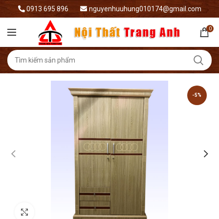
0913 695 896
nguyenhuuhung010174@gmail.com
0
-5%
Xem ảnh lớn