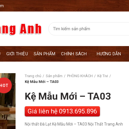
om
Ủ
GIỚI THIỆU
SẢN PHẨM
CHÍNH SÁCH
HƯỚNG DẪN
Trang chủ
Sản phẩm
PHÒNG KHÁCH
Kệ Tivi
Kệ Mẫu Mới – TA03
HOT
Kệ Mẫu Mới – TA03
Giá liên hệ
Nội thất Đà Lạt Kệ Mẫu Mới – TA03 Nội Thất Trang Anh