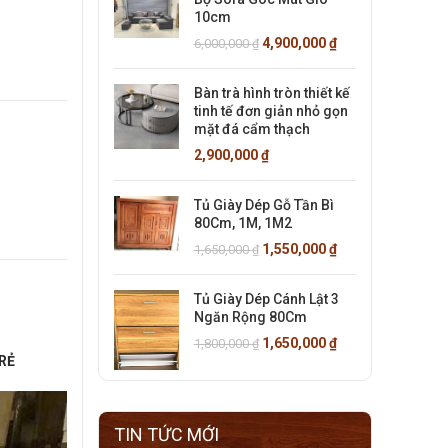
10cm
4,900,000
₫
6,000,000
₫
Bàn trà hình tròn thiết kế
tinh tế đơn giản nhỏ gọn
mặt đá cẩm thạch
2,900,000
₫
Tủ Giày Dép Gỗ Tần Bì
80Cm, 1M, 1M2
1,550,000
₫
1,650,000
₫
Tủ Giày Dép Cánh Lật 3
Ngăn Rộng 80Cm
1,650,000
₫
1,800,000
₫
RẺ
TIN TỨC MỚI