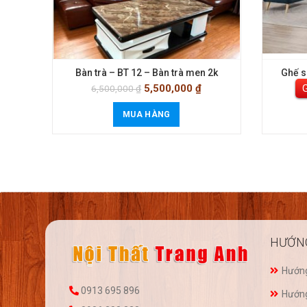
Bàn trà – BT 12 – Bàn trà men 2k
Ghế s
5,500,000
₫
G
6,500,000
₫
MUA HÀNG
HƯỚN
Hướng
0913 695 896
Hướng