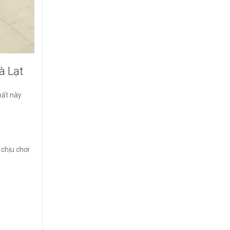
à Lạt
hất này
 chịu chơi