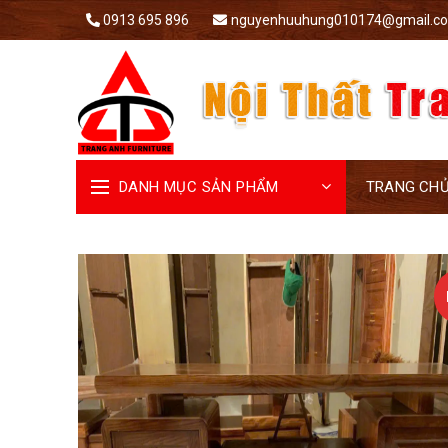
0913 695 896
nguyenhuuhung010174@gmail.c
DANH MỤC SẢN PHẨM
TRANG CH