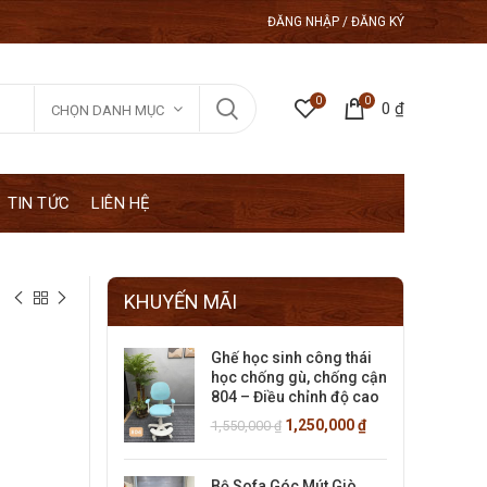
ĐĂNG NHẬP / ĐĂNG KÝ
0
0
0
₫
CHỌN DANH MỤC
TIN TỨC
LIÊN HỆ
KHUYẾN MÃI
Ghế học sinh công thái
học chống gù, chống cận
804 – Điều chỉnh độ cao
1,250,000
₫
1,550,000
₫
Bộ Sofa Góc Mút Giò